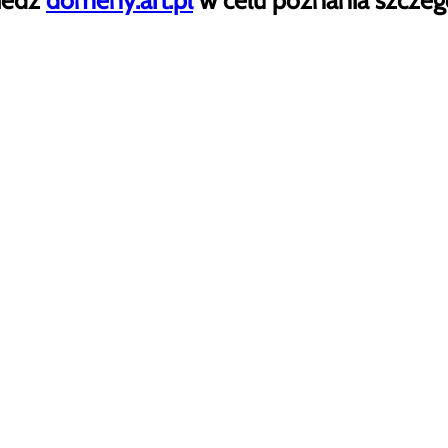
iedź
domeny.art.pl
w celu poznania szczeg